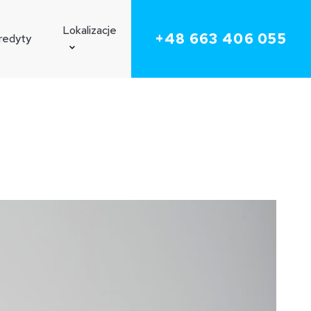
Poznaj
Lokalizacje
+48 663 406 055
redyty
nasz
zespół
Koronowo
Solec Kujawski
Toruń
Osielsko