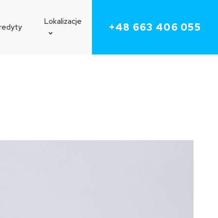
Poznaj
Lokalizacje
+48 663 406 055
redyty
nasz
zespół
Koronowo
Solec Kujawski
Toruń
Osielsko