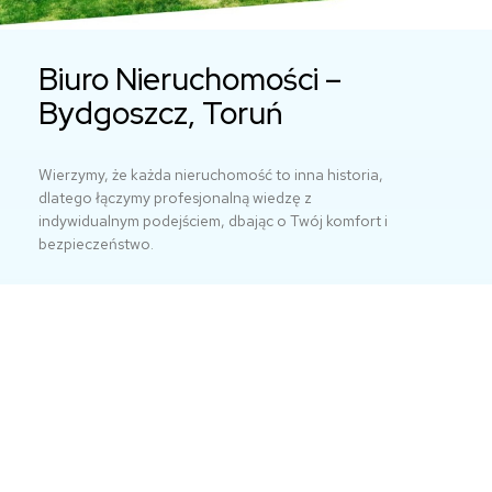
Biuro Nieruchomości –
Bydgoszcz, Toruń
Wierzymy, że każda nieruchomość to inna historia,
dlatego łączymy profesjonalną wiedzę z
indywidualnym podejściem, dbając o Twój komfort i
bezpieczeństwo.
Oferujemy nieruchomości na sprzedaż oraz
wynajem w Bydgoszczy i Toruniu, zarówno
mieszkania, jak i domy, hale oraz lokale użytkowe.
Szukasz mieszkania na sprzedaż w tej okolicy? Z
nami szybko zamieszkasz na swoim.
ZOBACZ OFERTĘ